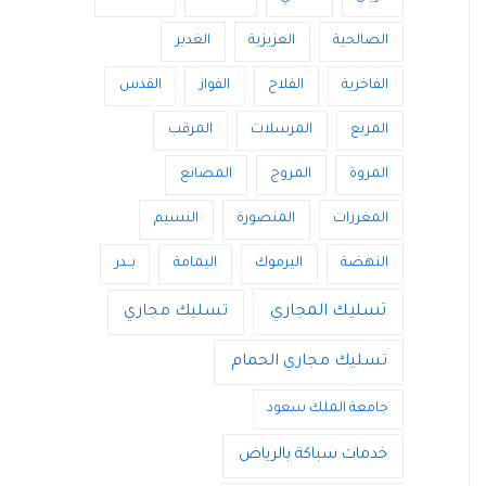
الصالحية
العزيزية
الغدير
الفاخرية
الفلاح
الفواز
القدس
المربع
المرسلات
المرقب
المروة
المروج
المصانع
المغرزات
المنصورة
النسيم
النهضة
اليرموك
اليمامة
بــدر
تسليك المجاري
تسليك مجاري
تسليك مجاري الحمام
جامعة الملك سعود
خدمات سباكة بالرياض