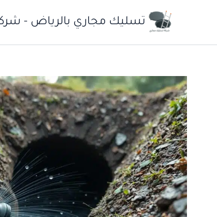
خطي
لى
تسليك مجاري بالرياض - شرك
لمحتوى