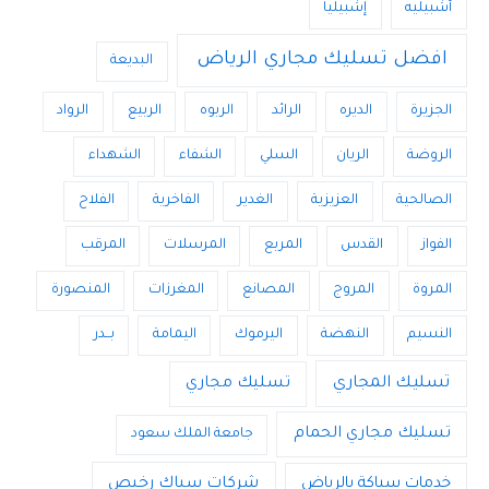
أشبيليه
إشبيليا
افضل تسليك مجاري الرياض
البديعة
الجزيرة
الديره
الرائد
الربوه
الربيع
الرواد
الروضة
الريان
السلي
الشفاء
الشهداء
الصالحية
العزيزية
الغدير
الفاخرية
الفلاح
الفواز
القدس
المربع
المرسلات
المرقب
المروة
المروج
المصانع
المغرزات
المنصورة
النسيم
النهضة
اليرموك
اليمامة
بــدر
تسليك المجاري
تسليك مجاري
تسليك مجاري الحمام
جامعة الملك سعود
خدمات سباكة بالرياض
شركات سباك رخيص