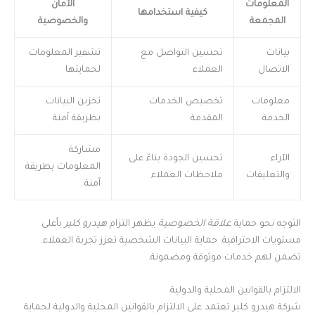
المعلومات
الأمان
كيفية استخدامها
المجمعة
والخصوصية
بيانات
تحسين التواصل مع
تشفير المعلومات
الاتصال
العملاء
لحمايتها
معلومات
تخصيص الخدمات
تخزين البيانات
الخدمة
المقدمة
بطريقة آمنة
مشاركة
الآراء
تحسين الجودة بناءً على
المعلومات بطريقة
والتعليقات
ملاحظات العملاء
آمنة
التوجه نحو حماية
علاقة الخصوصية
يظهر التزام
هيدرو كلير
بأعلى
مستويات الاحترافية. حماية البيانات الشخصية تعزز تجربة العملاء.
تضمن لهم خدمات موثوقة ومضمونة.
الالتزام بالقوانين المحلية والدولية
شركة هيدرو كلير تعتمد على الالتزام بالقوانين المحلية والدولية لحماية