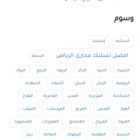
وسوم
أشبيليه
إشبيليا
افضل تسليك مجاري الرياض
البديعة
الجزيرة
الديره
الرائد
الربوه
الربيع
الرواد
الروضة
الريان
السلي
الشفاء
الشهداء
الصالحية
العزيزية
الغدير
الفاخرية
الفلاح
الفواز
القدس
المربع
المرسلات
المرقب
المروة
المروج
المصانع
المغرزات
المنصورة
النسيم
النهضة
اليرموك
اليمامة
بــدر