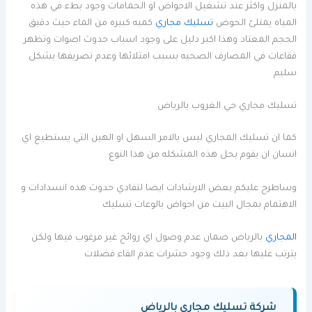
بالمنزل واكثر عند تشغيل الاحواض او الحمامات وجود بطء في هذه
المياه يمتلئ الحوض
تسليك مجاري
كميه كبيره من الماء حيث دقيق
الحجم المعتاد وهذا اكبر دليل على وجود اسباب حدوث اصوات وتظهر
فقاعات في المصارف الصحيه بسبب امتلائها وعدم تصريفها بشكل
سليم
تسليك مجاري حي الغروب بالرياض
كما ان تسليك المجاري ليس بالامر السهل او الهين التي يستطيع اي
انسان ان يقوم بحل هذه المشكله من هذا النوع
وساطرح عليكم بعض الارشادات ايضا لتفادي حدوث هذه انسدادات و
الاهتمام بمجال البيت من احواض بالوعات تسليك
المجاري
بالرياض ضمان عدم وصول اي روائح غير مرغوب فيها ولكن
يترتب عليها بعد ذلك وجود حشرات عدم القاء فضلات
شركة تسليك مجاري بالرياض