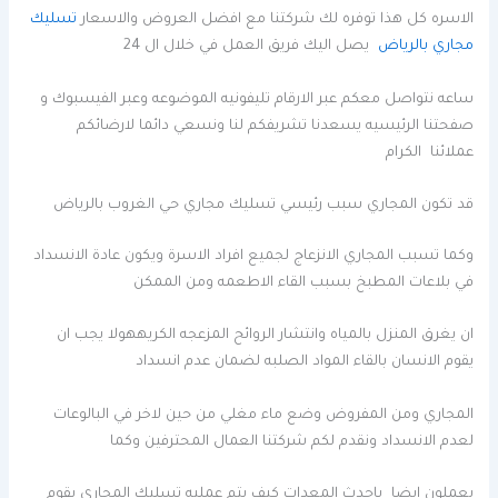
الاسره كل هذا توفره لك شركتنا مع افضل العروض والاسعار
تسليك
مجاري بالرياض
يصل اليك فريق العمل في خلال ال 24
ساعه نتواصل معكم عبر الارقام تليفونيه الموضوعه وعبر الفيسبوك و
صفحتنا الرئيسيه يسعدنا تشريفكم لنا ونسعي دائما لارضائكم
عملائنا الكرام
قد تكون المجاري سبب رئيسي تسليك مجاري حي الغروب بالرياض
وكما تسبب المجاري الانزعاج لجميع افراد الاسرة ويكون عادة الانسداد
في بلاعات المطبخ بسبب القاء الاطعمه ومن الممكن
ان يغرق المنزل بالمياه وانتشار الروائح المزعجه الكريههولا يجب ان
يقوم الانسان بالقاء المواد الصلبه لضمان عدم انسداد
المجاري ومن المفروض وضع ماء مغلي من حين لاخر في البالوعات
لعدم الانسداد ونقدم لكم شركتنا العمال المحترفين وكما
يعملون ايضا باحدث المعدات كيف يتم عمليه تسليك المجاري يقوم