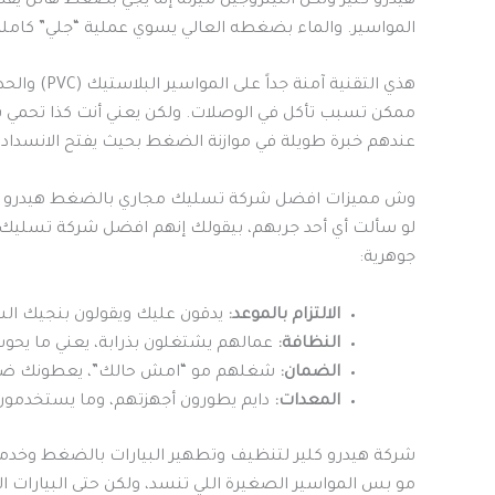
هيدرو كلير ولكن النيتروجين ميزته إنه يجي بضغط هائل يق
المواسير. والماء بضغطه العالي يسوي عملية “جلي” كاملة 
هذي التقنية 
ممكن تسبب تأكل في الوصلات. ولكن يعني أنت كذا تحمي ب
عندهم خبرة طويلة في موازنة الضغط بحيث يفتح الانسداد 
وش مميزات افضل شركة تسليك مجاري بالضغط هيدرو ك
لو سألت أي أحد جربهم، بيقولك إنهم افضل شركة تسلي
جوهرية:
الالتزام بالموعد:
يدقون عليك ويقولون بنجيك الساعة 4، تلقاهم 4 بالضبط 
النظافة:
عمالهم يشتغلون بذرابة، يعني ما يحوسو
الضمان:
شغلهم مو “امش حالك”، يعطونك ضمان
المعدات:
دايم يطورون أجهزتهم، وما يستخدمون إ
شركة هيدرو كلير لتنظيف وتطهير البيارات بالضغط وخدمات
مو بس المواسير الصغيرة اللي تنسد، ولكن حتى البيارات ا