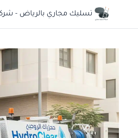
خطي
لى
تسليك مجاري بالرياض - شرك
لمحتوى