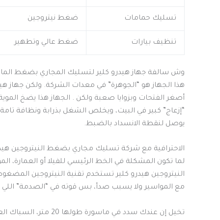
تسليك حمامات
ضغط نيتروجين
تنظيف بيارات
ضغط عالي وتطهير
وش سالفة جهاز هيدرو كلير لتسليك المجاري بضغط الماء
هذا الجهاز هو “الجوهرة” في معدات الشركة. ولكن جهاز 
أصغر الفتحات وبزوايا صعبة ولكن . الجهاز هذا يضخ الموية 
“إزعاج” كبير في البيت، ويخلص الشغل بذرابة ونظافة تام
يوصل لنقطة الانسداد بالضبط.
الاحترافية مع شركة تسليك مجاري بضغط النيتروجين هيد
لما تكون المشكلة في الخط الرئيسي للفيلا أو العمارة،
النيتروجين هيدرو كلير تستخدم تقنية النيتروجين المضغوط
مع المواسير ولا يسبب صدأ، بس قوته في “الصدمة” اللي ي
تخيل إن عندك سدد في م