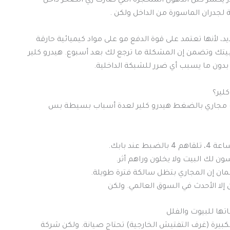
در يكسر كتل الدهون المتحجرة اللي صارت زي الصخر داخل
لجدران الماسورة من الداخل ولكن .
آمنة جداً على المواسير البلاستيك (PVC) والحديد، لأنها تعتمد على قوة الدفع مو على مواد كيميائية حارقة
يتك وتضمن إن المشكلة ما ترجع لك بعد أسبوع. هيدرو كلير
بدون ما يسبب أي ضرر للشبكة الداخلية.
لير؟
ك مجاري بالضغط هيدرو كلير لعدة أسباب بسيطة بس
عند بابك.
ن لك البيت ولا يخلون وراهم أثر.
 إن المجاري بتظل سالكة فترة طويلة.
لا الأحدث في السوق العالمي. ولكن
ها للبيوت والفلل
لكبيرة (غرف التفتيش الخارجية) تحتاج صيانة. ولكن شركة