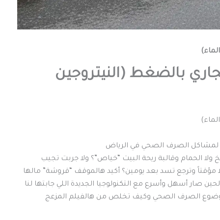
لماء)
جاري بالضغط (النيتروجين
لماء)
ي لمشاكل الصرف الصحي في الرياض
لا الحمام وقالبة ريحة البيت “خياص”؟ ولا جربت تجيب
 مؤقتاً وترجع تسد بعد يومين؟ أكيد هالموقف “قروشة” مالها
حين صار أسهل وأسرع مع التكنولوجيا الجديدة اللي جابتها لنا
ي موضوع الصرف الصحي وكيف تخلص من هالفيلم المزعج