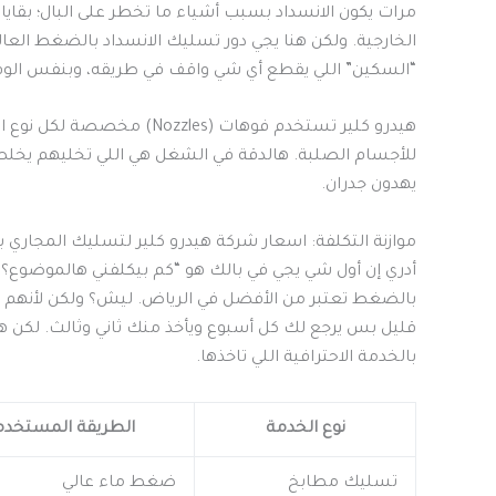
مرات يكون الانسداد بسبب أشياء ما تخطر على البال؛ بقايا
الخارجية. ولكن هنا يجي دور تسليك الانسداد بالضغط العا
“السكين” اللي يقطع أي شي واقف في طريقه، وبنفس الوقت 
هيدرو كلير تستخدم فوهات (
للأجسام الصلبة. هالدقة في الشغل هي اللي تخليهم يخل
يهدون جدران.
موازنة التكلفة: اسعار شركة هيدرو كلير لتسليك المجاري
أدري إن أول شي يجي في بالك هو “كم بيكلفني هالموضوع؟”
بالضغط تعتبر من الأفضل في الرياض. ليش؟ ولكن لأنهم ي
قليل بس يرجع لك كل أسبوع ويأخذ منك ثاني وثالث. لكن هي
بالخدمة الاحترافية اللي تاخذها.
نوع الخدمة
الطريقة المستخدم
تسليك مطابخ
ضغط ماء عالي