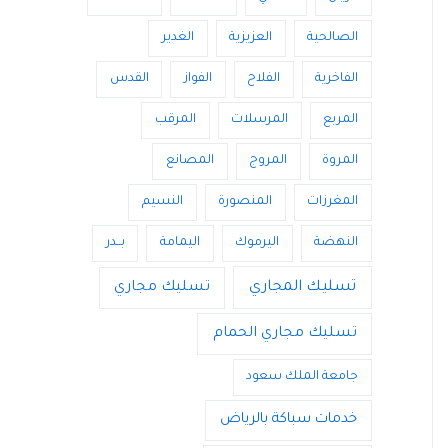
الصالحية
العزيزية
الغدير
الفاخرية
الفلاح
الفواز
القدس
المربع
المرسلات
المرقب
المروة
المروج
المصانع
المغرزات
المنصورة
النسيم
النهضة
اليرموك
اليمامة
بــدر
تسليك المجاري
تسليك مجاري
تسليك مجاري الحمام
جامعة الملك سعود
خدمات سباكة بالرياض