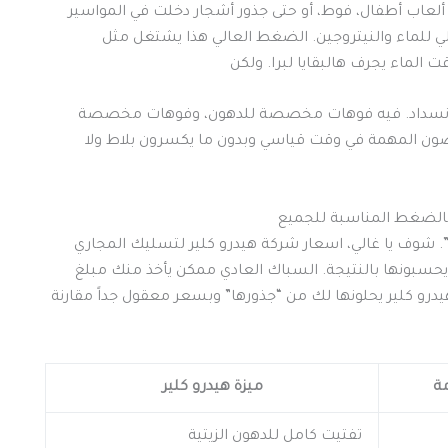
 ألعاب أطفال، فوط، أو حتى جذور أشجار دخلت في المواسير
لي للماء والنيتروجين. الضغط العالي هذا يشتغل مثل
الماء يجرف هالبقايا لبرا. ولكن
Nozzles) مخصصة لكل نوع انسداد. فيه فوهات مخصصة للدهون، وفوهات مخصصة
صون المهمة في وقت قياسي وبدون ما يكسرون بلاط ولا
 بالضغط المناسبة للجميع
. شوف يا غالي، اسعار شركة هيدرو كلير لتسليك المجاري
حسبونها بالنتيجة. السباك العادي ممكن يأخذ منك مبلغ
درو كلير يحلونها لك من “جذورها” وبسعر معقول جداً مقارنة
ة
ميزة هيدرو كلير
تفتيت كامل للدهون الزيتية