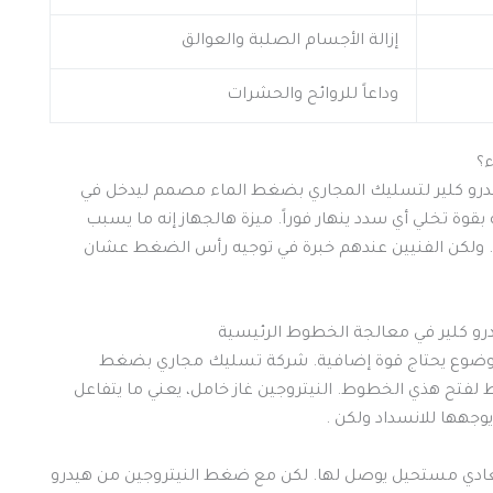
إزالة الأجسام الصلبة والعوالق
وداعاً للروائح والحشرات
؟
هيدرو كلير لتسليك المجاري بضغط الماء مصمم ليدخل في
بقوة تخلي أي سدد ينهار فوراً. ميزة هالجهاز إنه ما يسبب
ة. ولكن الفنيين عندهم خبرة في توجيه رأس الضغط عشان
رو كلير في معالجة الخطوط الرئيسية
 الموضوع يحتاج قوة إضافية. شركة تسليك مجاري بضغط
 لفتح هذي الخطوط. النيتروجين غاز خامل، يعني ما يتفاعل
وجهها للانسداد ولكن .
اسورة طولها 20 متر، السباك العادي مستحيل يوصل لها. لكن مع ضغط النيتروجين من هيدرو