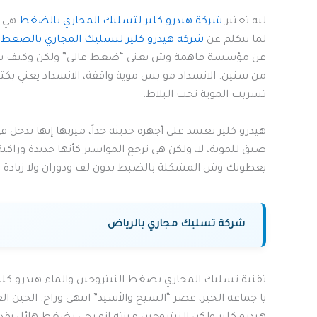
ليه تعتبر
شركة هيدرو كلير لتسليك المجاري بالضغط
هي ا
لما نتكلم عن
شركة هيدرو كلير لتسليك المجاري بالضغط
،
عن مؤسسة فاهمة وش يعني “ضغط عالي” ولكن وكيف يفت
من سنين. الانسداد مو بس موية واقفة، الانسداد يعني بكتي
تسربت الموية تحت البلاط.
هيدرو كلير تعتمد على أجهزة حديثة جداً، ميزتها إنها تد
ضيق للموية، لا، ولكن هي ترجع المواسير كأنها جديدة وراكبة 
يعطونك وش المشكلة بالضبط بدون لف ودوران ولا زيادة م
شركة تسليك مجاري بالرياض
تقنية تسليك المجاري بضغط النيتروجين والماء هيدرو كلي
يا جماعة الخير، عصر “السيخ والأسيد” انتهى وراح. الحين