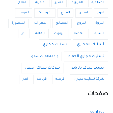
الصالحية
العزيزية
الغدير
الفاخرية
الفلاح
الفواز
القدس
المربع
المرسلات
المرقب
المروة
المروج
المصانع
المغرزات
المنصورة
النسيم
النهضة
اليرموك
اليمامة
بــدر
تسليك المجاري
تسليك مجاري
تسليك مجاري الحمام
جامعة الملك سعود
خدمات سباكة بالرياض
شركات سباك رخيص
شركة تسليك مجاري
قرطبه
قرناطه
نمار
صفحات
contact