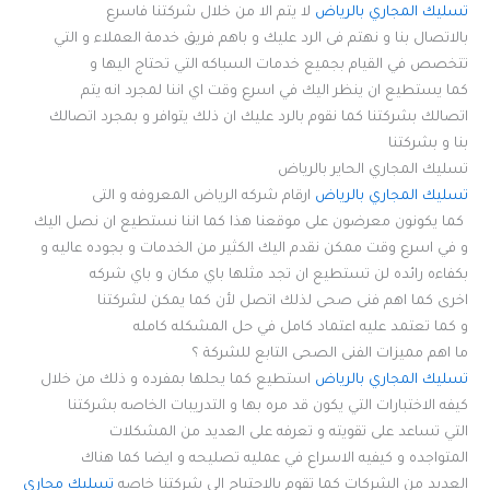
تسليك المجاري بالرياض
لا يتم الا من خلال شركتنا فاسرع
بالاتصال بنا و نهتم فى الرد عليك و باهم فريق خدمة العملاء و التي
تتخصص في القيام بجميع خدمات السباكه التي تحتاج اليها و
كما يستطيع ان ينظر اليك في اسرع وقت اي اننا لمجرد انه يتم
اتصالك بشركتنا كما نقوم بالرد عليك ان ذلك يتوافر و بمجرد اتصالك
بنا و بشركتنا
تسليك المجاري الحاير بالرياض
تسليك المجاري بالرياض
ارقام شركه الرياض المعروفه و التى
كما يكونون معرضون على موقعنا هذا كما اننا نستطيع ان نصل اليك
و في اسرع وقت ممكن نقدم اليك الكثير من الخدمات و بجوده عاليه و
بكفاءه رائده لن تستطيع ان تجد مثلها باي مكان و باي شركه
اخرى كما اهم فنى صحى لذلك اتصل لأن كما يمكن لشركتنا
و كما تعتمد عليه اعتماد كامل في حل المشكله كامله
ما اهم مميزات الفنى الصحى التابع للشركة ؟
تسليك المجاري بالرياض
استطيع كما يحلها بمفرده و ذلك من خلال
كيفه الاختبارات التي يكون قد مره بها و التدريبات الخاصه بشركتنا
التي تساعد على تقويته و تعرفه على العديد من المشكلات
المتواجده و كيفيه الاسراع في عمليه تصليحه و ايضا كما هناك
العديد من الشركات كما تقوم بالاحتياج الى شركتنا خاصه
تسليك مجاري