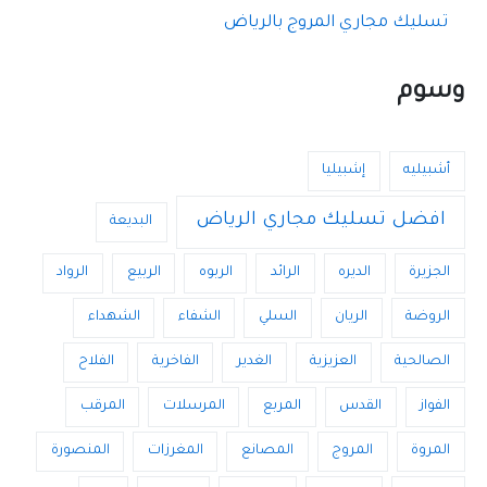
تسليك مجاري المروج بالرياض
وسوم
أشبيليه
إشبيليا
افضل تسليك مجاري الرياض
البديعة
الجزيرة
الديره
الرائد
الربوه
الربيع
الرواد
الروضة
الريان
السلي
الشفاء
الشهداء
الصالحية
العزيزية
الغدير
الفاخرية
الفلاح
الفواز
القدس
المربع
المرسلات
المرقب
المروة
المروج
المصانع
المغرزات
المنصورة