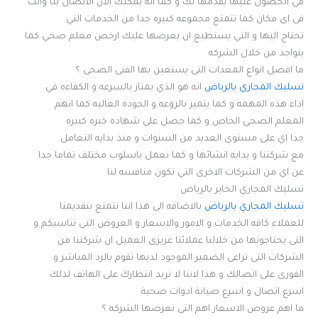
في الحصول عليها يقدمها لك و كما انه يمكنك الان الاتصال بنا وانت
فى اى مكان كما تتمتع مجموعه كبيره جدا من الخدمات التي
تحتاج اليها و التي يستطيع ان يعرضها عليك ارخص معلم صحي كما
يتواجد من خلال الشركه
ما افضل انواع المعدات التى يستعين بها الفنى الصحى ؟
تسليك المجاري بالرياض
انه هو الذي يمتاز بالسرعه و الكفاءه في
اداء هذه المهمه و كما يتميز بالروعه و الجوده العاليه كما انهم
المعلم الصحي الخاص و كما حصل على شهاده خبره كبيره
جدا اي على مستوى العديد من السنوات و منذ بدايه التعامل
مع شركتنا و بدايه انشائها و كما نعمل باسلوب مختلف تماما جدا
عن اي من الشركات الاخرى التي تكون منافسه لنا
تسليك المجاري الحاير بالرياض
تسليك المجاري بالرياض
بالاضافه الى هذا اننا نتمتع بتقديمنا
للعملاء كافه الخدمات و الامور والاسعار و العروض التي تناسبكم و
التى يحتاجونها من خلالنا عملائنا عزيزى العميل ان شركتنا من
الشركات التى تراعى الضمير الموجود لديها تقوم بالرد المباشر و
الفورى على اتصالك و هذا لاننا لا نريد انتظارك على الهاتف لذلك
اسرع اتصال و اسرع صيانة ادوات صحية
ما اهم عروض الاسعار اهم التى تعرضها الشركه ؟