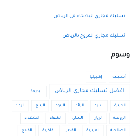
تسليك مجاري البطحاء فى الرياض
تسليك مجاري المروج بالرياض
وسوم
أشبيليه
إشبيليا
افضل تسليك مجاري الرياض
البديعة
الجزيرة
الديره
الرائد
الربوه
الربيع
الرواد
الروضة
الريان
السلي
الشفاء
الشهداء
الصالحية
العزيزية
الغدير
الفاخرية
الفلاح