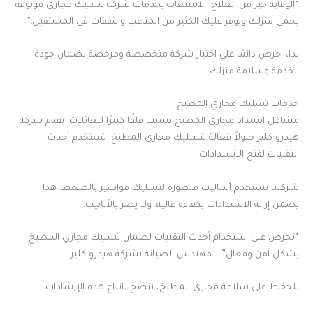
“الوقاية خير من العلاج. الاستعانة بخدمات شركة تسليك مجاري موثوقة
يحمي منزلك ويوفر عليك الكثير من المتاعب والنفقات في المستقبل.”
لذا، احرص دائمًا على اختيار شركة متخصصة ومرخصة لضمان جودة
الخدمة وسلامة منزلك.
خدمات تسليك مجاري المطبخ
مشاكل انسداد مجاري المطبخ تسبب قلقًا كبيرًا للعائلات. تقدم شركة
هيدرو كلير حلولاً فعالة لتسليك مجاري المطبخ. تستخدم أحدث
التقنيات لفتح الانسدادات.
شركتنا تستخدم أساليب متطورة لتسليك مواسير بالضغط. هذا
يضمن إزالة الانسدادات بكفاءة عالية. ولا يضر بالأنابيب.
“نحرص على استخدام أحدث التقنيات لضمان تسليك مجاري المطبخ
بشكل آمن وفعال” – مهندس الصيانة بشركة هيدرو كلير
للحفاظ على سلامة مجاري المطبخ، ننصح باتباع هذه الإرشادات: