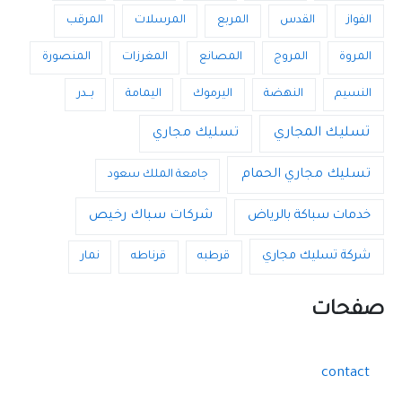
الفواز
القدس
المربع
المرسلات
المرقب
المروة
المروج
المصانع
المغرزات
المنصورة
النسيم
النهضة
اليرموك
اليمامة
بــدر
تسليك المجاري
تسليك مجاري
تسليك مجاري الحمام
جامعة الملك سعود
خدمات سباكة بالرياض
شركات سباك رخيص
شركة تسليك مجاري
قرطبه
قرناطه
نمار
صفحات
contact