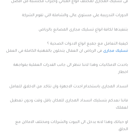
فى تسليك المجارى لمختلف انواع المباني وخبرات مكتسبة من افضل
الدورات التدريبية علي مستوي عالى والشاملة التي تقوم الشركة
بتنفيذها لكافة انواع تسليك مجارى المصانع بالرياض
كيفية التعامل مع جميع انواع الادوات الصحية ؟
تسليك مجارى
فى الرياض ان العمال يتحلون بالمهنية الكاملة في العمل
باحدث الامكانيات وهذا لاننا ننظر الى جانب القدرات العملية بمواجهة
اخطار
انسداد المجارى باستخدام احدث الاجهزة وان نتاكد من الاخلاق للعامل
فاننا نعدكم بتسليك انسداد المجارى للمكان باقل وقت ودون تعطيل
لعملك
او حياتك وهذا لانه يدخل الى البيوت والشركات ومختلف الاماكن مع
الحاق