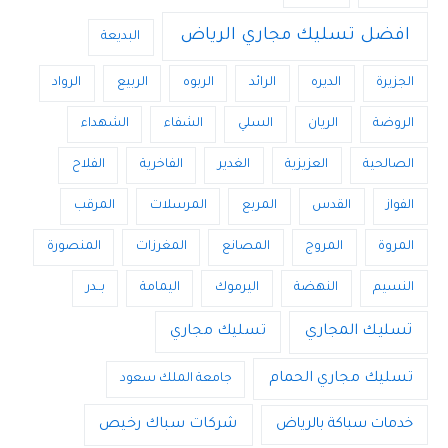
افضل تسليك مجاري الرياض
البديعة
الجزيرة
الديره
الرائد
الربوه
الربيع
الرواد
الروضة
الريان
السلي
الشفاء
الشهداء
الصالحية
العزيزية
الغدير
الفاخرية
الفلاح
الفواز
القدس
المربع
المرسلات
المرقب
المروة
المروج
المصانع
المغرزات
المنصورة
النسيم
النهضة
اليرموك
اليمامة
بــدر
تسليك المجاري
تسليك مجاري
تسليك مجاري الحمام
جامعة الملك سعود
خدمات سباكة بالرياض
شركات سباك رخيص