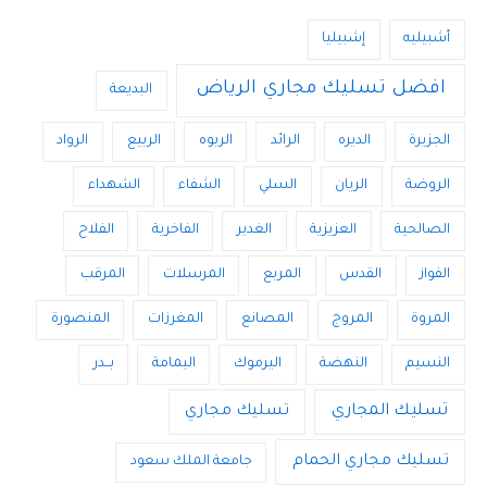
أشبيليه
إشبيليا
افضل تسليك مجاري الرياض
البديعة
الجزيرة
الديره
الرائد
الربوه
الربيع
الرواد
الروضة
الريان
السلي
الشفاء
الشهداء
الصالحية
العزيزية
الغدير
الفاخرية
الفلاح
الفواز
القدس
المربع
المرسلات
المرقب
المروة
المروج
المصانع
المغرزات
المنصورة
النسيم
النهضة
اليرموك
اليمامة
بــدر
تسليك المجاري
تسليك مجاري
تسليك مجاري الحمام
جامعة الملك سعود