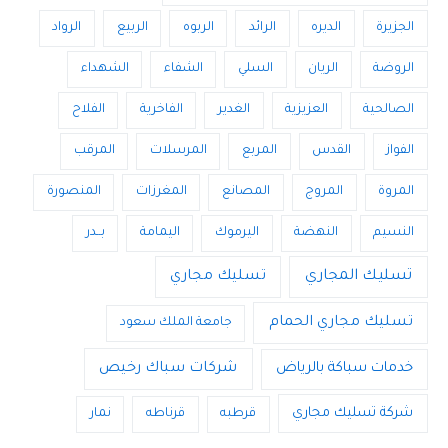
الجزيرة
الديره
الرائد
الربوه
الربيع
الرواد
الروضة
الريان
السلي
الشفاء
الشهداء
الصالحية
العزيزية
الغدير
الفاخرية
الفلاح
الفواز
القدس
المربع
المرسلات
المرقب
المروة
المروج
المصانع
المغرزات
المنصورة
النسيم
النهضة
اليرموك
اليمامة
بــدر
تسليك المجاري
تسليك مجاري
تسليك مجاري الحمام
جامعة الملك سعود
خدمات سباكة بالرياض
شركات سباك رخيص
شركة تسليك مجاري
قرطبه
قرناطه
نمار