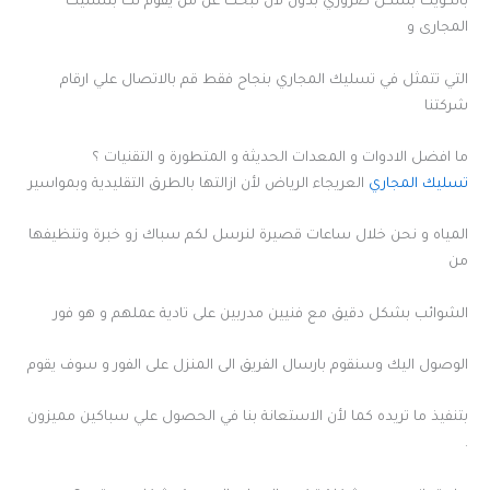
بالكويت بشكل ضروري بدون لأن تبحث عن من يقوم لك بتسليك
المجارى و
التي تتمثل في تسليك المجاري بنجاح فقط قم بالاتصال علي ارقام
شركتنا
ما افضل الادوات و المعدات الحديثة و المتطورة و التقنيات ؟
تسليك المجاري
العريجاء الرياض لأن ازالتها بالطرق التقليدية وبمواسير
المياه و نحن خلال ساعات قصيرة لنرسل لكم سباك زو خبرة وتنظيفها
من
الشوائب بشكل دقيق مع فنيين مدربين على تادية عملهم و هو فور
الوصول اليك وسنقوم بارسال الفريق الى المنزل على الفور و سوف يقوم
بتنفيذ ما تريده كما لأن الاستعانة بنا في الحصول علي سباكين مميزون
.