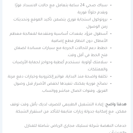
سباك صحي 24 ساعة يتعامل مع حالات الانسداد فورًا
ويقدم حلولًا فورية.
بروتوكول استجابة فوري يتضمن تأكيد الموقع وتحديثات
زمن الوصول.
أسطول مزوّد بمعدات أساسية ومتقدمة لمعالجة معظم
الأعطال دون انتظار قطع إضافية.
خطط دعم للحالات الحرجة مع سيارات مساندة لضمان
فتح الخط في أقل وقت.
سلامتك أولوية: نستخدم أغطية وحواجز لحماية الأرضيات
والممتلكات.
تكلفة واضحة منذ البداية، فواتير إلكترونية وخيارات دفع مرنة.
نصائح فورية يمكنك تنفيذها لخفض الأضرار قبل وصول
الفريق، وقنوات اتصال مباشر وواتساب.
هدفنا واضح:
إعادة التشغيل الطبيعي للصرف لديك بأقل وقت توقف
ممكن، مع إمكانية جدولة زيارات متابعة للتأكد من استقرار الشبكة.
خدمات النهضة شركة تسليك مجاري الرياض شاملة للمنازل