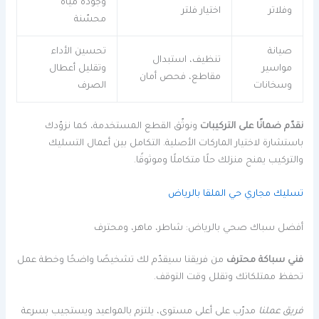
وجودة مياه
وفلاتر
اختيار فلتر
محسّنة
صيانة
تحسين الأداء
تنظيف، استبدال
مواسير
وتقليل أعطال
مقاطع، فحص أمان
وسخانات
الصرف
نقدّم ضمانًا على التركيبات
ونوثّق القطع المستخدمة، كما نزوّدك
باستشارة لاختيار الماركات الأصلية. التكامل بين أعمال التسليك
والتركيب يمنح منزلك حلًا متكاملًا وموثوقًا.
تسليك مجاري حي الملقا بالرياض
أفضل سباك صحي بالرياض: شاطر، ماهر، ومحترف
فني سباكة محترف
من فريقنا سيقدّم لك تشخيصًا واضحًا وخطة عمل
تحفظ ممتلكاتك وتقلل وقت التوقف.
فريق عملنا
مدرّب على أعلى مستوى، يلتزم بالمواعيد ويستجيب بسرعة