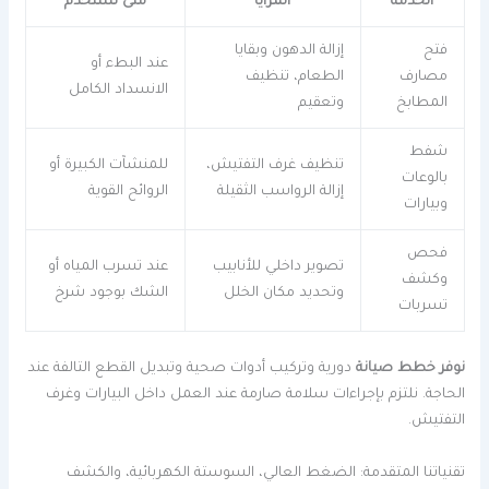
الخدمة
المزايا
متى تُستخدم
فتح
إزالة الدهون وبقايا
عند البطء أو
مصارف
الطعام، تنظيف
الانسداد الكامل
المطابخ
وتعقيم
شفط
تنظيف غرف التفتيش،
للمنشآت الكبيرة أو
بالوعات
إزالة الرواسب الثقيلة
الروائح القوية
وبيارات
فحص
تصوير داخلي للأنابيب
عند تسرب المياه أو
وكشف
وتحديد مكان الخلل
الشك بوجود شرخ
تسربات
نوفر خطط صيانة
دورية وتركيب أدوات صحية وتبديل القطع التالفة عند
الحاجة. نلتزم بإجراءات سلامة صارمة عند العمل داخل البيارات وغرف
التفتيش.
تقنياتنا المتقدمة: الضغط العالي، السوستة الكهربائية، والكشف