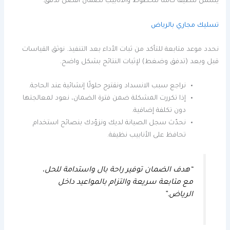
يشمل تنظيفًا كاملًا للخطوط والأنابيب لضمان أفضل تدفق.
تسليك مجاري بالرياض
نحدد موعد متابعة للتأكد من ثبات الأداء بعد التنفيذ. نوثق القياسات
قبل وبعد (تدفق وضغط) لإثبات النتائج بشكل واضح.
نراجع سبب الانسداد ونقترح حلولًا إنشائية عند الحاجة.
إذا تكررت المشكلة ضمن فترة الضمان، نعود لمعالجتها
دون تكلفة إضافية.
نحدّث سجل الصيانة لديك ونزوّدك بنصائح استخدام
تحافظ على الأنابيب نظيفة.
“هدف الضمان توفير راحة بال واستدامة للحل،
مع متابعة سريعة والتزام بالمواعيد داخل
الرياض.”