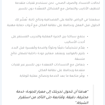
لحالات الانسداد والصرف الصحي. نحن نستخدم تقنيات متقدمة
لتنظيف الأنابيب والتعامل مع المشاكل المعقّدة دون تكسير.
سمعتنا في الرياض قائمة على المصداقية ونتائج ثابتة. نُفسِّر لك
الحلول قبل العمل ونحافظ على نظافة المكان مع أدوات حماية مهنية.
يجمع سباكنا بين الخبرة العملية والتدريب المستمر على
أحدث الأساليب.
يقدّم تشخيصًا دقيقًا وحلولًا واضحة ومُفسرة قبل البدء.
يلتزم بالمواعيد ويعتمد معايير جودة داخلية لضمان نتائج
متسقة.
يتعامل مع الانسدادات المعقدة دون تكسير عبر تقنيات
متقدمة ويحافظ على نظافة المكان.
يوفّر متابعة ما بعد الخدمة ونصائح عملية للوقاية.
“هدفنا أن تتحول تجربتك إلى معيار للجودة؛ خدمة
محترفة، دقيقة، ومُتابعة حتى التأكد من استقرار
الشبكة.”