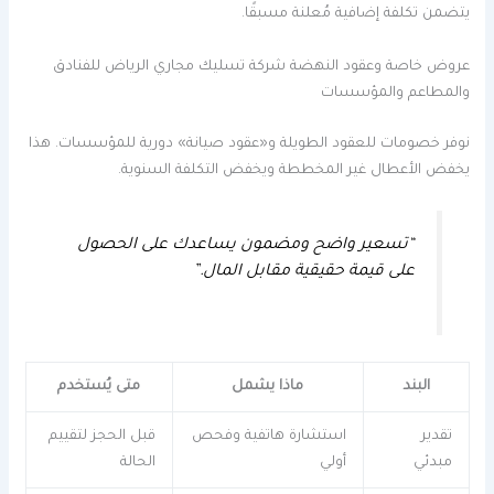
يتضمن تكلفة إضافية مُعلنة مسبقًا.
عروض خاصة وعقود النهضة شركة تسليك مجاري الرياض للفنادق
والمطاعم والمؤسسات
نوفر خصومات للعقود الطويلة و«عقود صيانة» دورية للمؤسسات. هذا
يخفض الأعطال غير المخططة ويخفض التكلفة السنوية.
“تسعير واضح ومضمون يساعدك على الحصول
على قيمة حقيقية مقابل المال.”
البند
ماذا يشمل
متى يُستخدم
تقدير
استشارة هاتفية وفحص
قبل الحجز لتقييم
مبدئي
أولي
الحالة