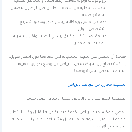
بروتوكولات أولوية لحالات ارتداد المياه والمخاطر الصحية.
تحديثات لحظية من لحظة الانطلاق حتى الوصول لتضمن
متابعة واضحة.
دعم فني هاتفي وإمكانية إرسال صور وفيديو لتسريع
التشخيص الأولي.
متابعة بعد التنفيذ وإغلاق رسمي للطلب وتقارير شهرية
للعملاء المتعاقدين.
هدفنا
أن تحصل على سرعة الاستجابة التي تحتاجها دون انتظار طويل.
إذا كنت تحتاج إلى سباك صحي بالرياض في وضع طوارئ، ففريقنا
مستعد للتدخل بسرعة وكفاءة.
تسليك مجاري حي قرناطه بالرياض
تغطيتنا الجغرافية داخل الرياض: شمال، شرق، غرب، جنوب
نغطي معظم أحياء الرياض بخدمة ميدانية قريبة لتقليل وقت الانتظار
وإعادة التشغيل بسرعة. فريقنا يعمل 24 ساعة ليضمن لك استجابة
سريعة في أي وقت.